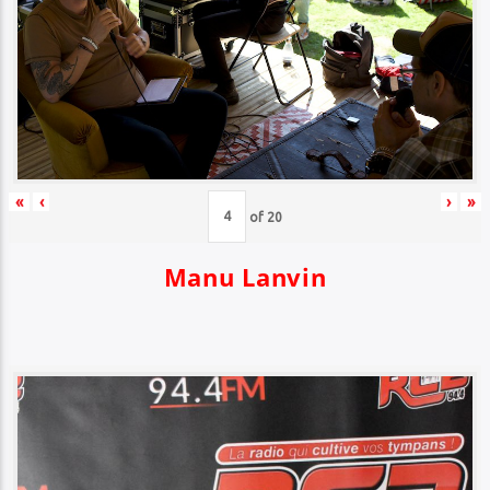
«
‹
›
»
of
20
Manu Lanvin