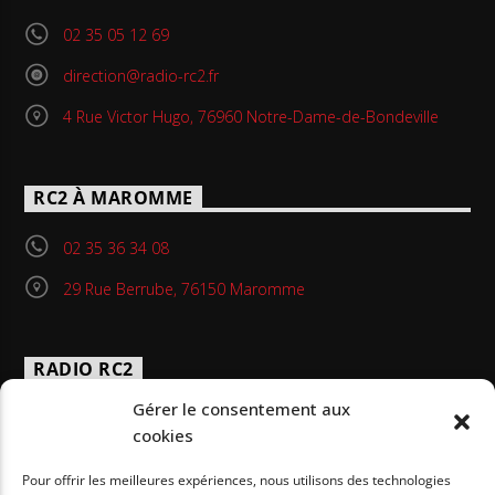
02 35 05 12 69
direction@radio-rc2.fr
4 Rue Victor Hugo, 76960 Notre-Dame-de-Bondeville
RC2 À MAROMME
02 35 36 34 08
29 Rue Berrube, 76150 Maromme
RADIO RC2
Gérer le consentement aux
Radio RC2 est une station de radio éducative située à
cookies
Maromme dans l’agglomération de Rouen qui émet en FM
depuis juin 1991.
Pour offrir les meilleures expériences, nous utilisons des technologies