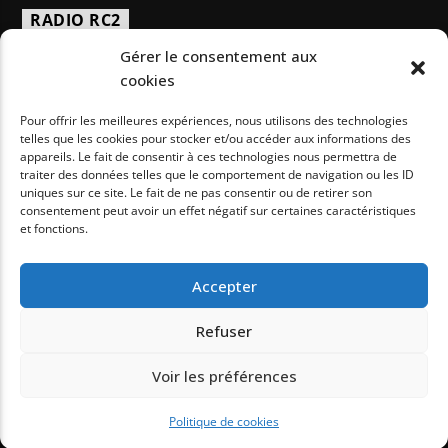
RADIO RC2
Gérer le consentement aux
Radio RC2 est une station de radio éducative située à
cookies
Maromme dans l’agglomération de Rouen qui émet en FM
depuis juin 1991.
Pour offrir les meilleures expériences, nous utilisons des technologies
telles que les cookies pour stocker et/ou accéder aux informations des
appareils. Le fait de consentir à ces technologies nous permettra de
traiter des données telles que le comportement de navigation ou les ID
uniques sur ce site. Le fait de ne pas consentir ou de retirer son
consentement peut avoir un effet négatif sur certaines caractéristiques
et fonctions.
POLITIQUE DE COOKIES (UE)
CONDITIONS GÉNÉRALES
Accepter
Refuser
Voir les préférences
Politique de cookies