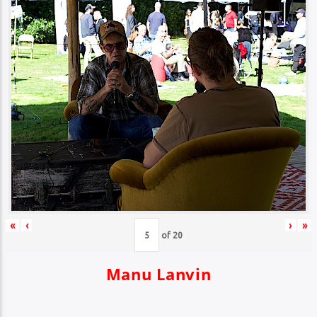
«
‹
›
»
of
20
Manu Lanvin