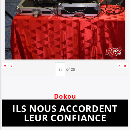
«
‹
›
»
of
25
Dokou
ILS NOUS ACCORDENT
LEUR CONFIANCE