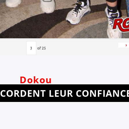
›
of
25
Dokou
CCORDENT LEUR CONFIANC