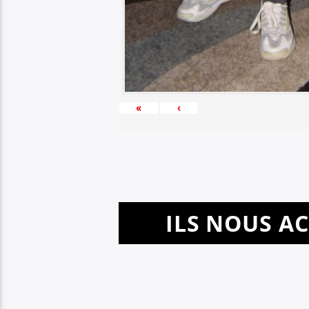
«
‹
ILS NOUS A