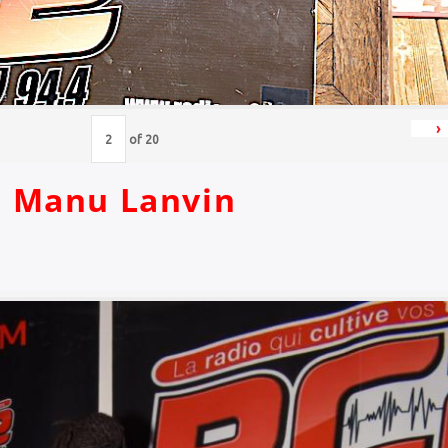
›
of
20
Manu Lanvin