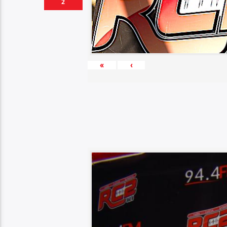
2
«
‹