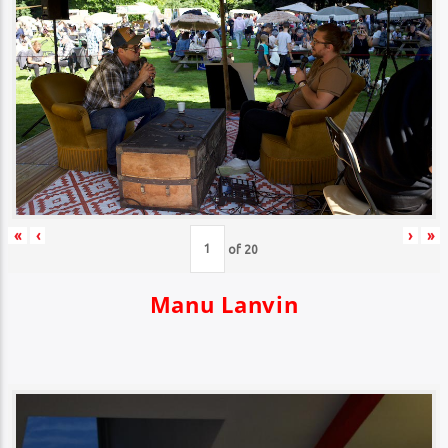
«
‹
›
»
of
20
Manu Lanvin