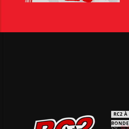
RC2 À
BONDE
02 3