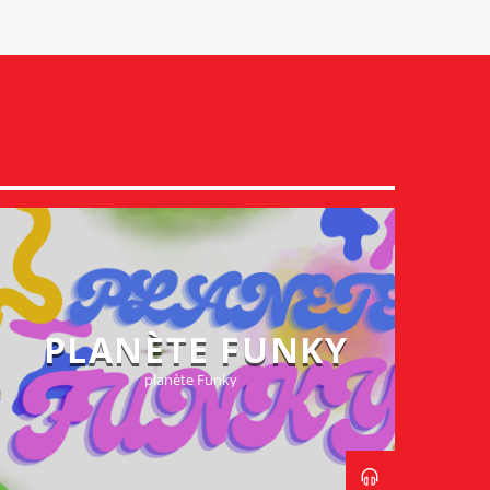
PLANÈTE FUNKY
planète Funky