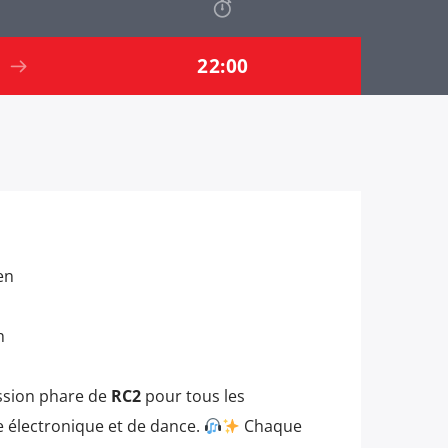
22:00
en
h
ssion phare de
RC2
pour tous les
 électronique et de dance.
Chaque