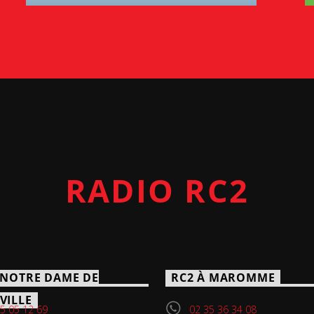
RADIO RC2
 NOTRE DAME DE
RC2 À MAROMME
VILLE
5 05 12 69
02 35 36 34 08