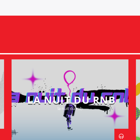
LA NUIT DU RNB
la nuit du rnb