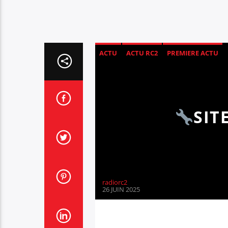
ACTU
ACTU RC2
PREMIERE ACTU
SIT
radiorc2
26 JUIN 2025