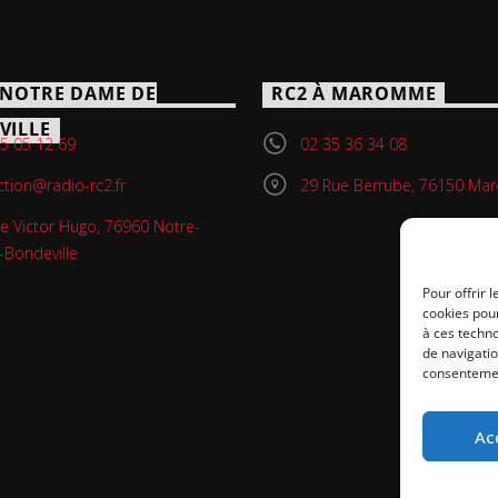
 NOTRE DAME DE
RC2 À MAROMME
VILLE
5 05 12 69
02 35 36 34 08
ction@radio-rc2.fr
29 Rue Berrube, 76150 M
e Victor Hugo, 76960 Notre-
Bondeville
Pour offrir 
cookies pour
à ces techn
de navigatio
consentement
Ac