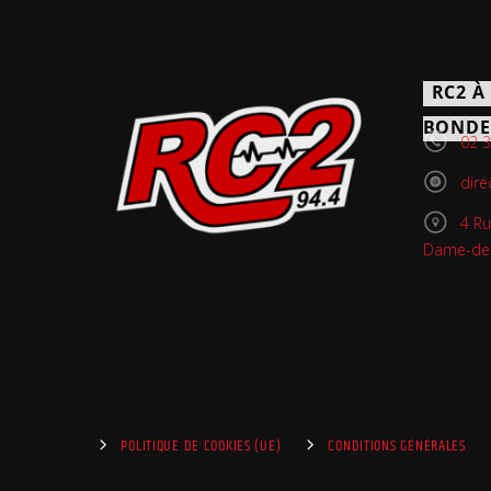
RC2 À
BONDE
02 3
dire
4 Ru
Dame-de-
POLITIQUE DE COOKIES (UE)
CONDITIONS GÉNÉRALES