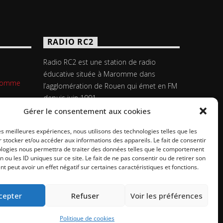
RADIO RC2
Radio RC2 est une station de radio
éducative située à Maromme dans
aromme
l’agglomération de Rouen qui émet en FM
depuis juin 1991.
Gérer le consentement aux cookies
les meilleures expériences, nous utilisons des technologies telles que les
 stocker et/ou accéder aux informations des appareils. Le fait de consentir
ologies nous permettra de traiter des données telles que le comportement
n ou les ID uniques sur ce site. Le fait de ne pas consentir ou de retirer son
 peut avoir un effet négatif sur certaines caractéristiques et fonctions.
cepter
Refuser
Voir les préférences
Politique de cookies